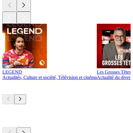
LEGEND
Les Grosses Têtes
Actualités, Culture et société, Télévision et cinéma
Actualité du diver
Actuellement
populaire
Actuellement
populaire
Actuellement
populaire