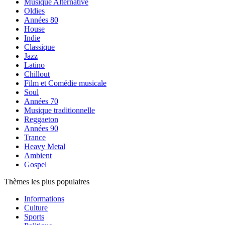
Musique Alternative
Oldies
Années 80
House
Indie
Classique
Jazz
Latino
Chillout
Film et Comédie musicale
Soul
Années 70
Musique traditionnelle
Reggaeton
Années 90
Trance
Heavy Metal
Ambient
Gospel
Thèmes les plus populaires
Informations
Culture
Sports