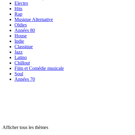
Electro
Hits
Rap
Musique Alternative
Oldies
Années 80
House
Indie
Classique
Jazz
Latino
Chillout
Film et Comédie musicale
Soul
Années 70
Radios par
thème
Radios par
thème
Radios par
thème
Afficher tous les thèmes