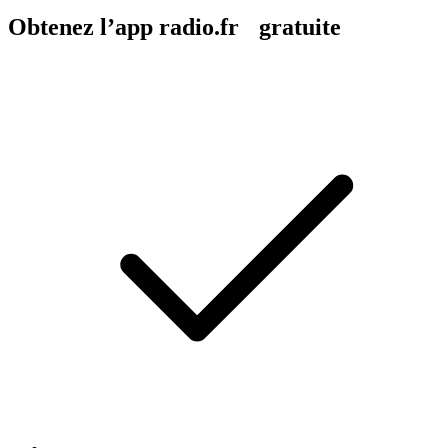
Obtenez l’app radio.fr gratuite