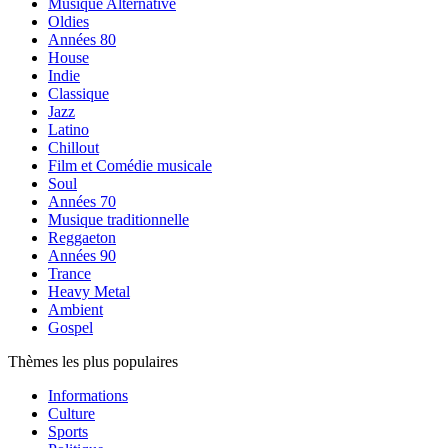
Musique Alternative
Oldies
Années 80
House
Indie
Classique
Jazz
Latino
Chillout
Film et Comédie musicale
Soul
Années 70
Musique traditionnelle
Reggaeton
Années 90
Trance
Heavy Metal
Ambient
Gospel
Thèmes les plus populaires
Informations
Culture
Sports