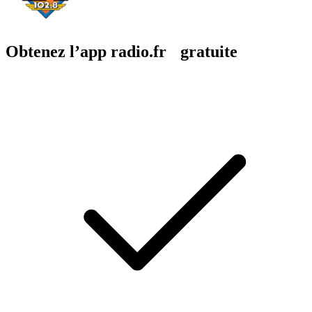
Obtenez l’app radio.fr gratuite