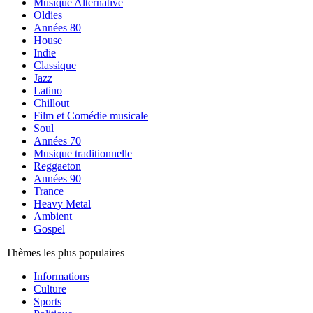
Musique Alternative
Oldies
Années 80
House
Indie
Classique
Jazz
Latino
Chillout
Film et Comédie musicale
Soul
Années 70
Musique traditionnelle
Reggaeton
Années 90
Trance
Heavy Metal
Ambient
Gospel
Thèmes les plus populaires
Informations
Culture
Sports