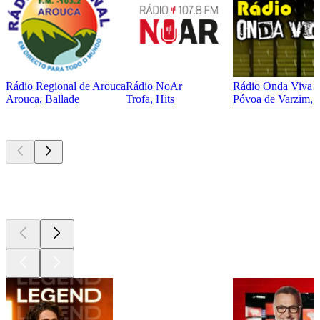
Rádio Regional de Arouca
Rádio NoAr
Rádio Onda Viva
Arouca, Ballade
Trofa, Hits
Póvoa de Varzim, H
Les meilleurs
podcasts
Les meilleurs
podcasts
Les meilleurs
podcasts