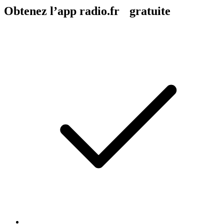
Obtenez l’app radio.fr gratuite