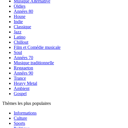
Musique Alternative
Oldies
Années 80
House
Indie
Classique
Jazz
Latino
Chillout
Film et Comédie musicale
Soul
Années 70
Musique traditionnelle
Reggaeton
Années 90
Trance
Heavy Metal
Ambient
Gospel
Thèmes les plus populaires
Informations
Culture
Sports