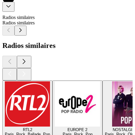
Radios similaires
Radios similaires
Radios similaires
RTL2
EUROPE 2
NOSTALGIE
Paris, Rock, Ballade, Pop
Paris, Rock, Pop
Paris, Rock, Old