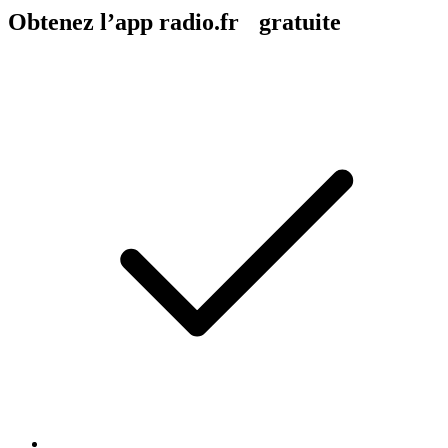
Obtenez l’app radio.fr gratuite