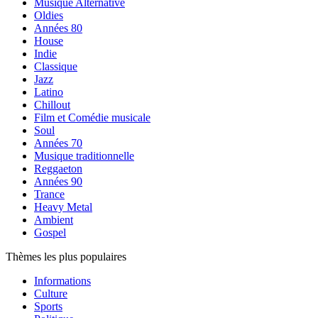
Musique Alternative
Oldies
Années 80
House
Indie
Classique
Jazz
Latino
Chillout
Film et Comédie musicale
Soul
Années 70
Musique traditionnelle
Reggaeton
Années 90
Trance
Heavy Metal
Ambient
Gospel
Thèmes les plus populaires
Informations
Culture
Sports