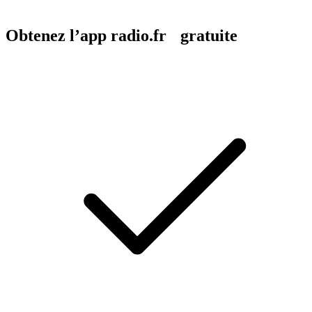
Obtenez l’app radio.fr gratuite