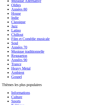
Musique Alternative
Oldies
Années 80
House
Indie
Classique
Jazz
Latino
Chillout
Film et Comédie musicale
Soul
Années 70
Musique traditionnelle
Reggaeton
Années 90
Trance
Heavy Metal
Ambient
Gospel
Thèmes les plus populaires
Informations
Culture
Sports