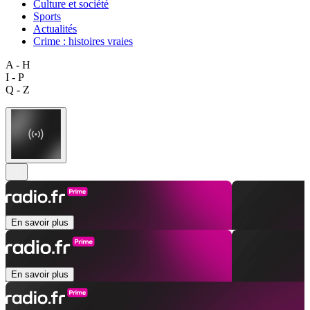
Culture et société
Sports
Actualités
Crime : histoires vraies
A - H
I - P
Q - Z
En savoir plus
En savoir plus