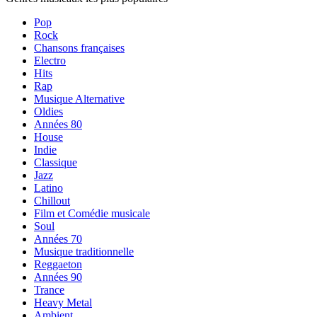
Pop
Rock
Chansons françaises
Electro
Hits
Rap
Musique Alternative
Oldies
Années 80
House
Indie
Classique
Jazz
Latino
Chillout
Film et Comédie musicale
Soul
Années 70
Musique traditionnelle
Reggaeton
Années 90
Trance
Heavy Metal
Ambient