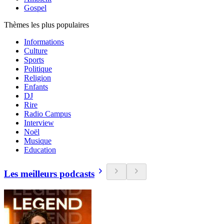
Gospel
Thèmes les plus populaires
Informations
Culture
Sports
Politique
Religion
Enfants
DJ
Rire
Radio Campus
Interview
Noël
Musique
Education
Les meilleurs podcasts