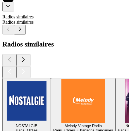
Radios similaires
Radios similaires
Radios similaires
NOSTALGIE
Melody Vintage Radio
NO
Paris, Oldies
Paris, Oldies, Chansons françaises
Paris, 