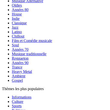
Musique Alternative
Oldies
Années 80
House
Indie
Classique
Jazz
Latino
Chillout
Film et Comédie musicale
Soul
Années 70
Musique traditionnelle
Reggaeton
Années 90
Trance
Heavy Metal
Ambient
Gospel
Thèmes les plus populaires
Informations
Culture
Sports