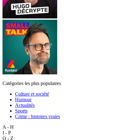
Catégories les plus populaires
Culture et société
Humour
Actualités
Sports
Crime : histoires vraies
A - H
I - P
Q - Z