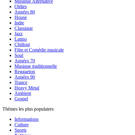
Musique Alternative
Oldies
Années 80
House
Indie
Classique
Jazz
Latino
Chillout
Film et Comédie musicale
Soul
Années 70
Musique traditionnelle
Reggaeton
Années 90
Trance
Heavy Metal
Ambient
Gospel
Thèmes les plus populaires
Informations
Culture
Sports