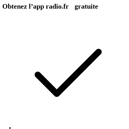
Obtenez l’app radio.fr gratuite