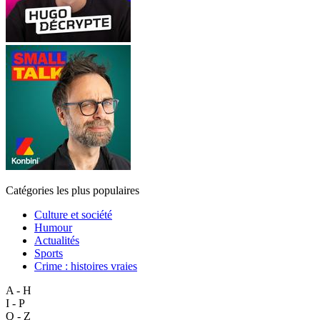
Catégories les plus populaires
Culture et société
Humour
Actualités
Sports
Crime : histoires vraies
A - H
I - P
Q - Z