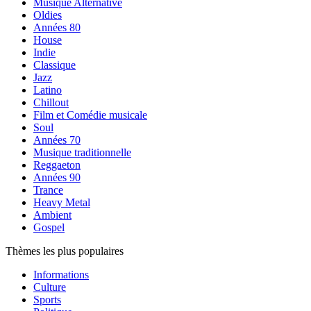
Musique Alternative
Oldies
Années 80
House
Indie
Classique
Jazz
Latino
Chillout
Film et Comédie musicale
Soul
Années 70
Musique traditionnelle
Reggaeton
Années 90
Trance
Heavy Metal
Ambient
Gospel
Thèmes les plus populaires
Informations
Culture
Sports