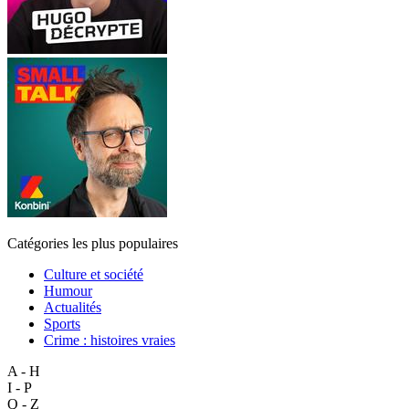
Catégories les plus populaires
Culture et société
Humour
Actualités
Sports
Crime : histoires vraies
A - H
I - P
Q - Z