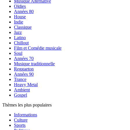
Musique Alternative
Oldies
Années 80
House
Indie
Classique
Jazz
Latino
Chillout
Film et Comédie musicale
Soul
Années 70
Musique traditionnelle
Reggaeton
Années 90
Trance
Heavy Metal
Ambient
Gospel
Thèmes les plus populaires
Informations
Culture
Sports