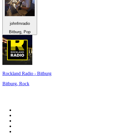
johnfmradio
Bitburg, Pop
Rockland Radio - Bitburg
Bitburg, Rock
Top 100 sur
radio.fr
1
.
RMC Info Talk Sport
2
.
RTL
3
.
France Info
4
.
Europe 1
5
.
Radio FREE DOM