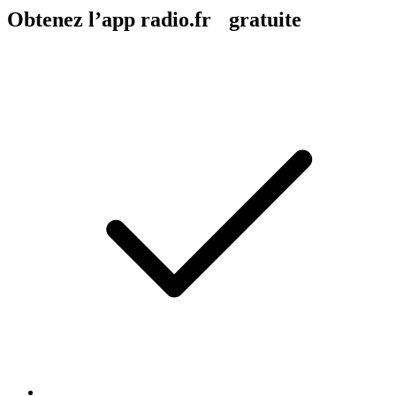
Obtenez l’app radio.fr gratuite