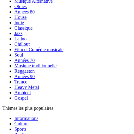
Musique Alternative
Oldies
Années 80
House
Indie
Classique
Jazz
Latino
Chillout
Film et Comédie musicale
Soul
Années 70
Musique traditionnelle
Reggaeton
Années 90
Trance
Heavy Metal
Ambient
Gospel
Thèmes les plus populaires
Informations
Culture
Sports