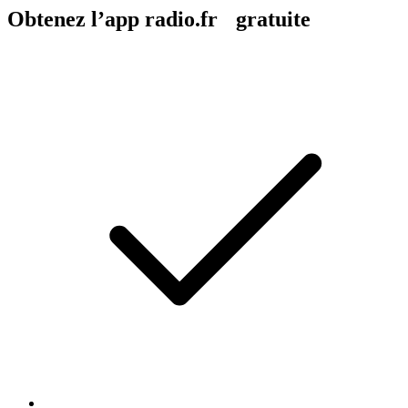
Obtenez l’app radio.fr gratuite