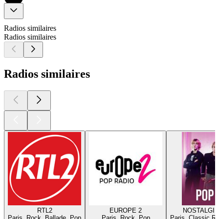
Radios similaires
Radios similaires
Radios similaires
RTL2
EUROPE 2
NOSTALGIE
Paris, Rock, Ballade, Pop
Paris, Rock, Pop
Paris, Classic R