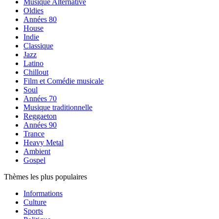
Musique Alternative
Oldies
Années 80
House
Indie
Classique
Jazz
Latino
Chillout
Film et Comédie musicale
Soul
Années 70
Musique traditionnelle
Reggaeton
Années 90
Trance
Heavy Metal
Ambient
Gospel
Thèmes les plus populaires
Informations
Culture
Sports