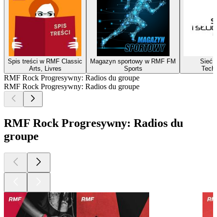
Spis treści w RMF Classic
Magazyn sportowy w RMF FM
Sieć i
Arts, Livres
Sports
Techn
RMF Rock Progresywny: Radios du groupe
RMF Rock Progresywny: Radios du groupe
RMF Rock Progresywny: Radios du
groupe