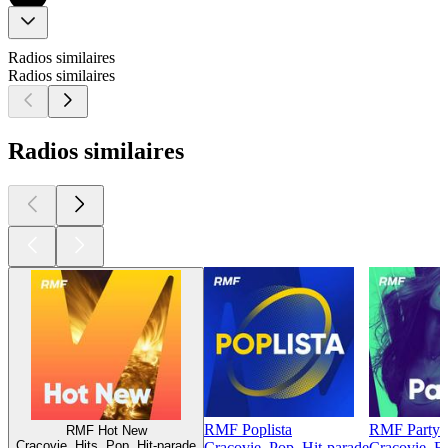
Radios similaires
Radios similaires
Radios similaires
RMF Poplista
RMF Party
RMF Hot New
Cracovie, Hits, Pop, Hit-parade
Cracovie, Pop, Hit-parade
Cracovie, El