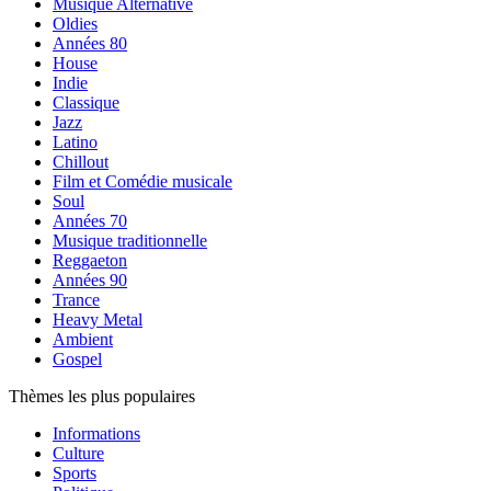
Musique Alternative
Oldies
Années 80
House
Indie
Classique
Jazz
Latino
Chillout
Film et Comédie musicale
Soul
Années 70
Musique traditionnelle
Reggaeton
Années 90
Trance
Heavy Metal
Ambient
Gospel
Thèmes les plus populaires
Informations
Culture
Sports