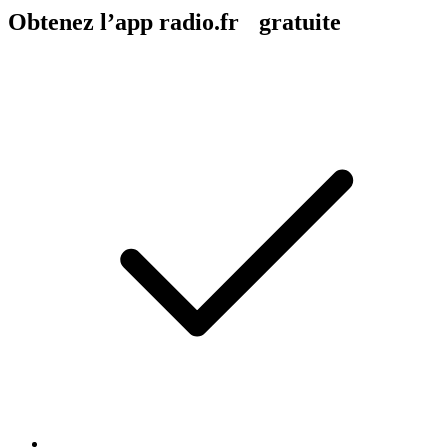
Obtenez l’app radio.fr gratuite