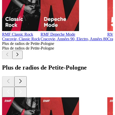
RMF Classic Rock
RMF Depeche Mode
RMF
Cracovie, Classic Rock
Cracovie, Années 90, Electro, Années 80
Crac
Plus de radios de Petite-Pologne
Plus de radios de Petite-Pologne
Plus de radios de Petite-Pologne