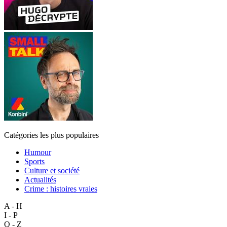
Catégories les plus populaires
Humour
Sports
Culture et société
Actualités
Crime : histoires vraies
A - H
I - P
Q - Z