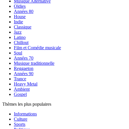
Musique Alternative
Oldies
Années 80
House
Indie
Classique
Jazz
Latino
Chillout
Film et Comédie musicale
Soul
Années 70
Musique traditionnelle
Reggaeton
Années 90
Trance
Heavy Metal
Ambient
Gospel
Thèmes les plus populaires
Informations
Culture
Sports