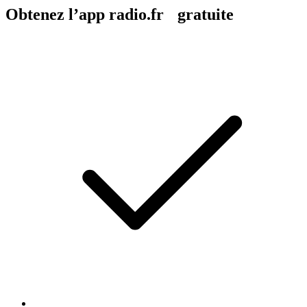
Obtenez l’app radio.fr gratuite