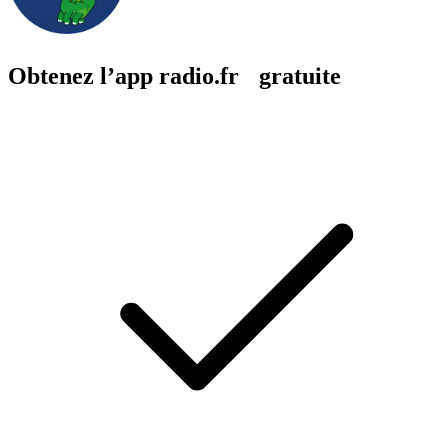
Obtenez l’app radio.fr gratuite