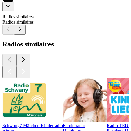
Radios similaires
Radios similaires
Radios similaires
Schwany7 Märchen Kinderradio
Kinderradio
Radio TEDDY
Aitern
Hambourg
Potsdam, Hit