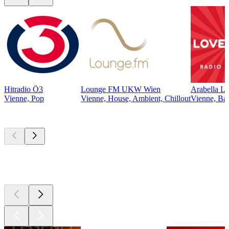
Hitradio Ö3
Lounge FM UKW Wien
Arabella L
Vienne, Pop
Vienne, House, Ambient, Chillout
Vienne, Bal
Les meilleurs
podcasts
Les meilleurs
podcasts
Les meilleurs
podcasts