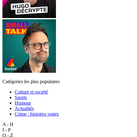
Catégories les plus populaires
Culture et société
Sports
Humour
Actualités
Crime : histoires vraies
A - H
I - P
Q - Z