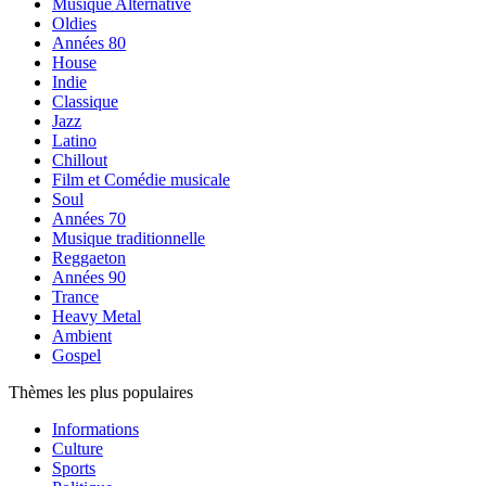
Musique Alternative
Oldies
Années 80
House
Indie
Classique
Jazz
Latino
Chillout
Film et Comédie musicale
Soul
Années 70
Musique traditionnelle
Reggaeton
Années 90
Trance
Heavy Metal
Ambient
Gospel
Thèmes les plus populaires
Informations
Culture
Sports