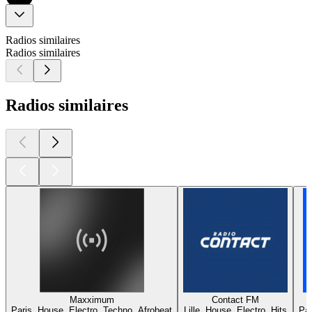
Radios similaires
Radios similaires
Radios similaires
Maxximum
Contact FM
Paris, House, Electro, Techno, Afrobeat
Lille, House, Electro, Hits
Par