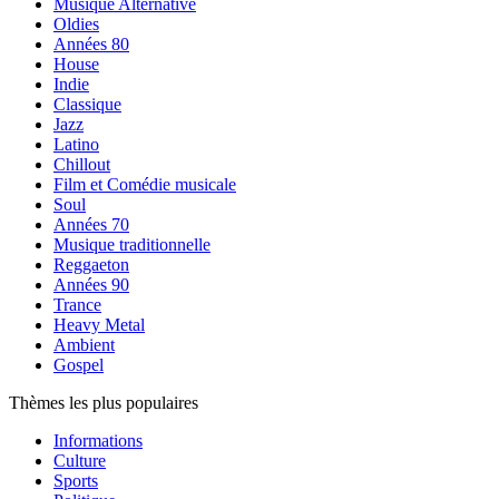
Musique Alternative
Oldies
Années 80
House
Indie
Classique
Jazz
Latino
Chillout
Film et Comédie musicale
Soul
Années 70
Musique traditionnelle
Reggaeton
Années 90
Trance
Heavy Metal
Ambient
Gospel
Thèmes les plus populaires
Informations
Culture
Sports