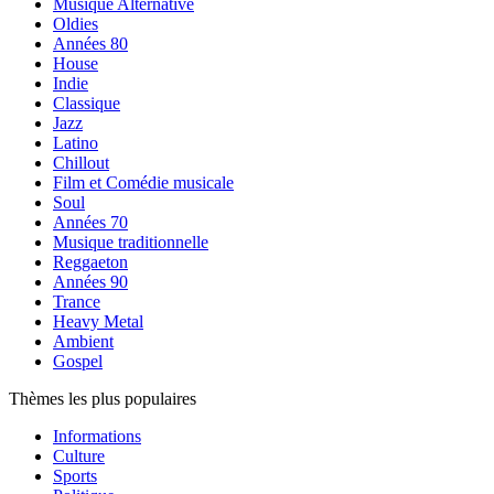
Musique Alternative
Oldies
Années 80
House
Indie
Classique
Jazz
Latino
Chillout
Film et Comédie musicale
Soul
Années 70
Musique traditionnelle
Reggaeton
Années 90
Trance
Heavy Metal
Ambient
Gospel
Thèmes les plus populaires
Informations
Culture
Sports