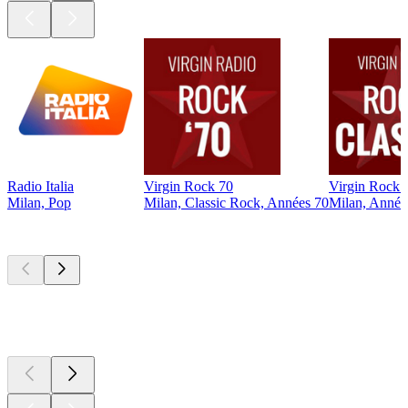
Radio Italia
Virgin Rock 70
Virgin Rock C
Milan, Pop
Milan, Classic Rock, Années 70
Milan, Année
Les meilleurs
podcasts
Les meilleurs
podcasts
Les meilleurs
podcasts