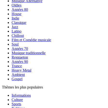
Musique Alternative
Oldies
Années 80
House
Indie
Classique
Jazz
Latino
Chillout
Film et Comédie musicale
Soul
Années 70
Musique traditionnelle
Reggaeton
Années 90
Trance
Heavy Metal
Ambient
Gospel
Thèmes les plus populaires
Informations
Culture
Sports