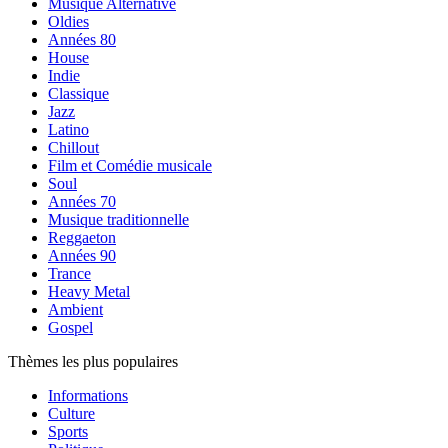
Musique Alternative
Oldies
Années 80
House
Indie
Classique
Jazz
Latino
Chillout
Film et Comédie musicale
Soul
Années 70
Musique traditionnelle
Reggaeton
Années 90
Trance
Heavy Metal
Ambient
Gospel
Thèmes les plus populaires
Informations
Culture
Sports