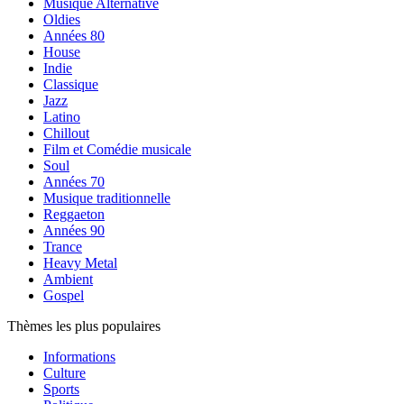
Musique Alternative
Oldies
Années 80
House
Indie
Classique
Jazz
Latino
Chillout
Film et Comédie musicale
Soul
Années 70
Musique traditionnelle
Reggaeton
Années 90
Trance
Heavy Metal
Ambient
Gospel
Thèmes les plus populaires
Informations
Culture
Sports