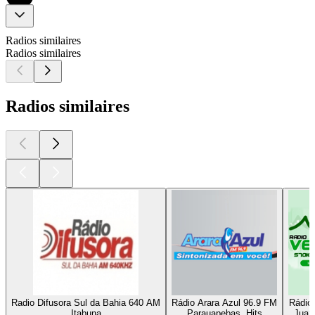
Radios similaires
Radios similaires
Radios similaires
Radio Difusora Sul da Bahia 640 AM
Rádio Arara Azul 96.9 FM
Rádio
Itabuna
Parauapebas, Hits
Juaze