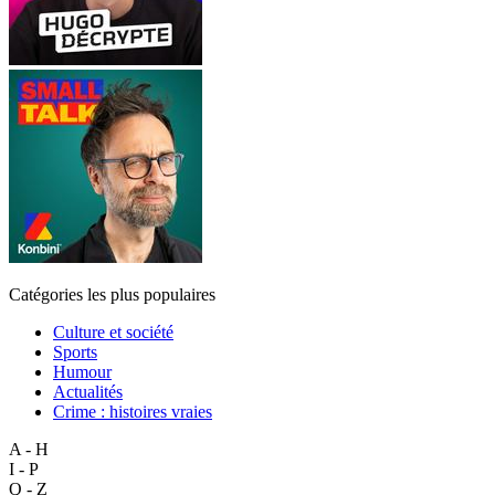
Catégories les plus populaires
Culture et société
Sports
Humour
Actualités
Crime : histoires vraies
A - H
I - P
Q - Z