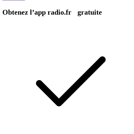
Obtenez l’app radio.fr gratuite