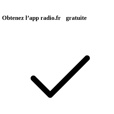
Obtenez l’app radio.fr gratuite