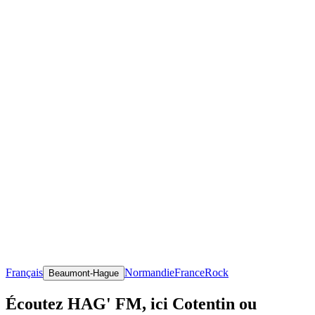
Français
Normandie
France
Rock
Beaumont-Hague
Écoutez HAG' FM, ici Cotentin ou