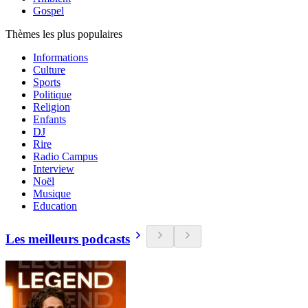
Gospel
Thèmes les plus populaires
Informations
Culture
Sports
Politique
Religion
Enfants
DJ
Rire
Radio Campus
Interview
Noël
Musique
Education
Les meilleurs podcasts