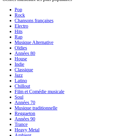
Pop
Rock
Chansons françaises
Electro
Hits
Rap
Musique Alternative
Oldies
Années 80
House
Indie
Classique
Jazz
Latino
Chillout
Film et Comédie musicale
Soul
Années 70
Musique traditionnelle
Reggaeton
Années 90
Trance
Heavy Metal
Ambient