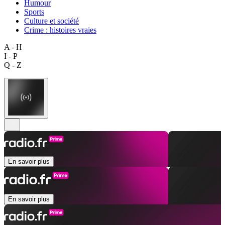
Humour
Sports
Culture et société
Crime : histoires vraies
A - H
I - P
Q - Z
En savoir plus
En savoir plus