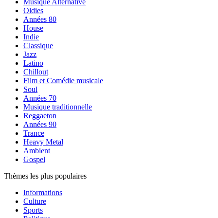
Musique Alternative
Oldies
Années 80
House
Indie
Classique
Jazz
Latino
Chillout
Film et Comédie musicale
Soul
Années 70
Musique traditionnelle
Reggaeton
Années 90
Trance
Heavy Metal
Ambient
Gospel
Thèmes les plus populaires
Informations
Culture
Sports