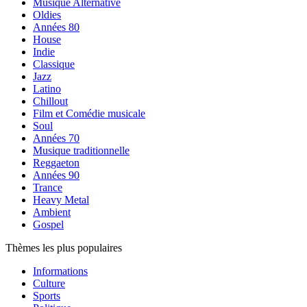
Musique Alternative
Oldies
Années 80
House
Indie
Classique
Jazz
Latino
Chillout
Film et Comédie musicale
Soul
Années 70
Musique traditionnelle
Reggaeton
Années 90
Trance
Heavy Metal
Ambient
Gospel
Thèmes les plus populaires
Informations
Culture
Sports