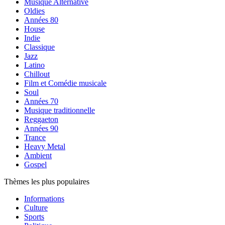
Musique Alternative
Oldies
Années 80
House
Indie
Classique
Jazz
Latino
Chillout
Film et Comédie musicale
Soul
Années 70
Musique traditionnelle
Reggaeton
Années 90
Trance
Heavy Metal
Ambient
Gospel
Thèmes les plus populaires
Informations
Culture
Sports