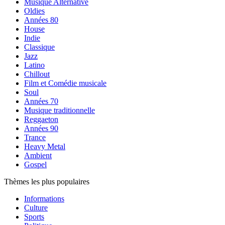
Musique Alternative
Oldies
Années 80
House
Indie
Classique
Jazz
Latino
Chillout
Film et Comédie musicale
Soul
Années 70
Musique traditionnelle
Reggaeton
Années 90
Trance
Heavy Metal
Ambient
Gospel
Thèmes les plus populaires
Informations
Culture
Sports