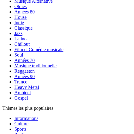
Musique Alternative
Oldies
Années 80
House
Indie
Classique
Jazz
Latino
Chillout
Film et Comédie musicale
Soul
Années 70
Musique traditionnelle
Reggaeton
Années 90
Trance
Heavy Metal
Ambient
Gospel
Thèmes les plus populaires
Informations
Culture
Sports