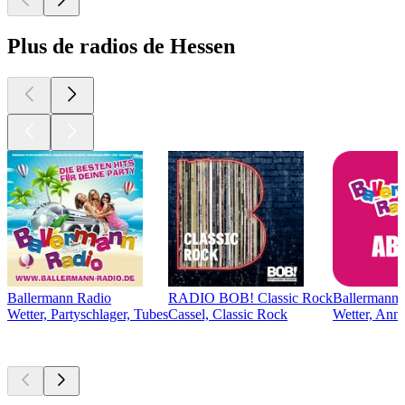
Plus de radios de Hessen
Ballermann Radio
RADIO BOB! Classic Rock
Ballermann 
Wetter, Partyschlager, Tubes
Cassel, Classic Rock
Wetter, Anné
Les meilleurs
podcasts
Les meilleurs
podcasts