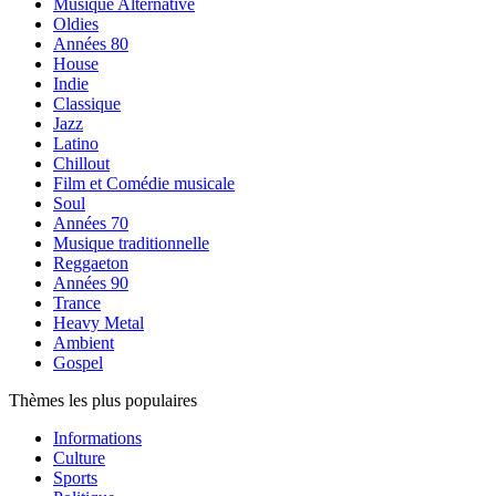
Musique Alternative
Oldies
Années 80
House
Indie
Classique
Jazz
Latino
Chillout
Film et Comédie musicale
Soul
Années 70
Musique traditionnelle
Reggaeton
Années 90
Trance
Heavy Metal
Ambient
Gospel
Thèmes les plus populaires
Informations
Culture
Sports