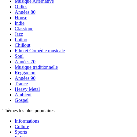
Musique Alternative
Oldies
Années 80
House
Indie
Classique
Jazz
Latino
Chillout
Film et Comédie musicale
Soul
Années 70
Musique traditionnelle
Reggaeton
Années 90
Trance
Heavy Metal
Ambient
Gospel
Thèmes les plus populaires
Informations
Culture
Sports