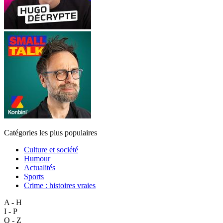
Catégories les plus populaires
Culture et société
Humour
Actualités
Sports
Crime : histoires vraies
A - H
I - P
Q - Z