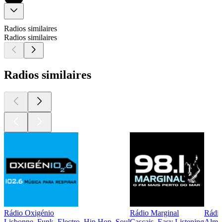
Radios similaires
Radios similaires
Radios similaires
Rádio Oxigénio
Rádio Marginal
Rádi
Lisbonne, Funk, Electro, Hip Hop, Soul
Cascais, Easy Listening
Almad