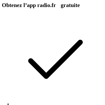
Obtenez l’app radio.fr gratuite