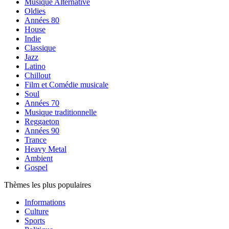
Musique Alternative
Oldies
Années 80
House
Indie
Classique
Jazz
Latino
Chillout
Film et Comédie musicale
Soul
Années 70
Musique traditionnelle
Reggaeton
Années 90
Trance
Heavy Metal
Ambient
Gospel
Thèmes les plus populaires
Informations
Culture
Sports