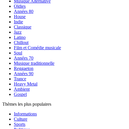
Musique Alternative
Oldies
Années 80
House
Indie
Classique
Jazz
Latino
Chillout
Film et Comédie musicale
Soul
Années 70
Musique traditionnelle
Reggaeton
Années 90
Trance
Heavy Metal
Ambient
Gospel
Thèmes les plus populaires
Informations
Culture
Sports