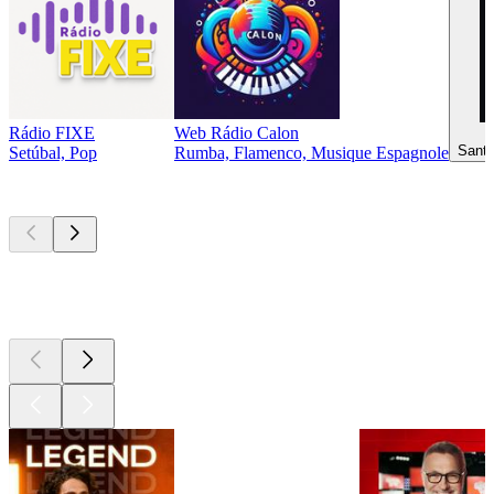
Rádio FIXE
Web Rádio Calon
Santi
Setúbal, Pop
Rumba, Flamenco, Musique Espagnole
Les meilleurs
podcasts
Les meilleurs
podcasts
Les meilleurs
podcasts