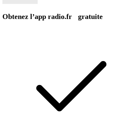
Obtenez l’app radio.fr gratuite