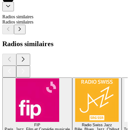
Radios similaires
Radios similaires
Radios similaires
FIP
Radio Swiss Jazz
Paris, Jazz, Film et Comédie musicale
Bâle, Blues, Jazz, Chillout
Tro