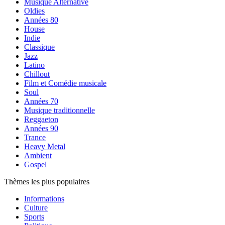
Musique Alternative
Oldies
Années 80
House
Indie
Classique
Jazz
Latino
Chillout
Film et Comédie musicale
Soul
Années 70
Musique traditionnelle
Reggaeton
Années 90
Trance
Heavy Metal
Ambient
Gospel
Thèmes les plus populaires
Informations
Culture
Sports