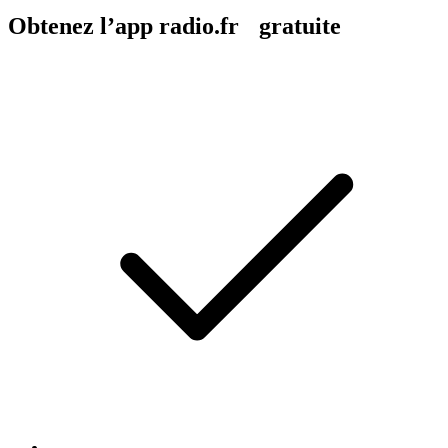
Obtenez l’app radio.fr gratuite