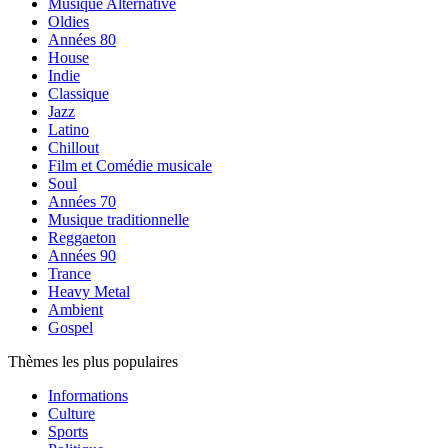
Musique Alternative
Oldies
Années 80
House
Indie
Classique
Jazz
Latino
Chillout
Film et Comédie musicale
Soul
Années 70
Musique traditionnelle
Reggaeton
Années 90
Trance
Heavy Metal
Ambient
Gospel
Thèmes les plus populaires
Informations
Culture
Sports