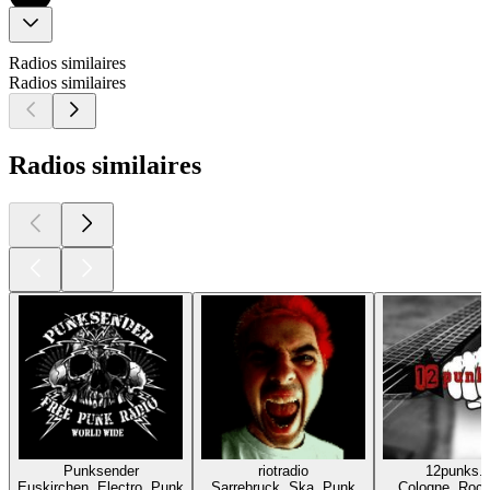
Radios similaires
Radios similaires
Radios similaires
Punksender
riotradio
12punks.
Euskirchen, Electro, Punk
Sarrebruck, Ska, Punk
Cologne, Rock