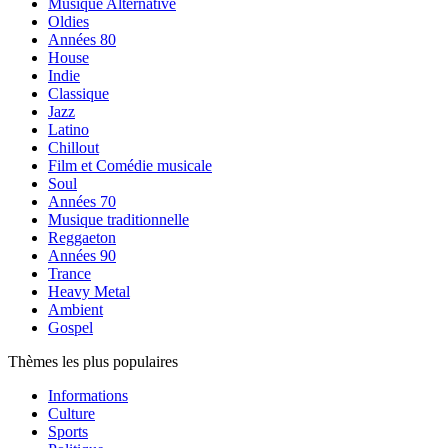
Musique Alternative
Oldies
Années 80
House
Indie
Classique
Jazz
Latino
Chillout
Film et Comédie musicale
Soul
Années 70
Musique traditionnelle
Reggaeton
Années 90
Trance
Heavy Metal
Ambient
Gospel
Thèmes les plus populaires
Informations
Culture
Sports