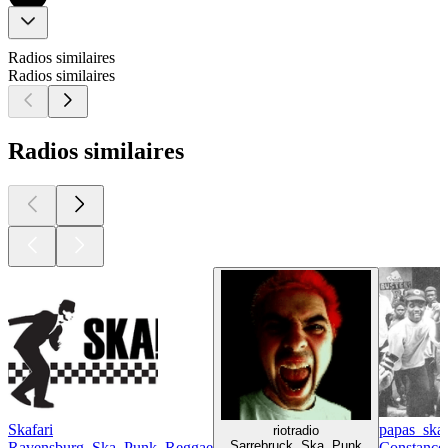
Radios similaires
Radios similaires
Radios similaires
Skafari
papas_ska
riotradio
Sarrebruck, Ska, Punk
Ravensburg, Ska, Punk, Reggae
Constance