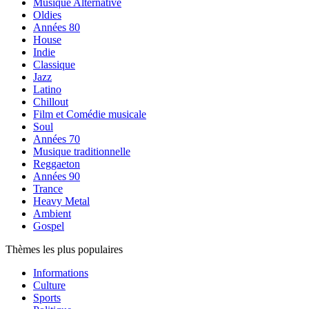
Musique Alternative
Oldies
Années 80
House
Indie
Classique
Jazz
Latino
Chillout
Film et Comédie musicale
Soul
Années 70
Musique traditionnelle
Reggaeton
Années 90
Trance
Heavy Metal
Ambient
Gospel
Thèmes les plus populaires
Informations
Culture
Sports