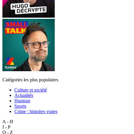
Catégories les plus populaires
Culture et société
Actualités
Humour
Sports
Crime : histoires vraies
A - H
I - P
Q - Z