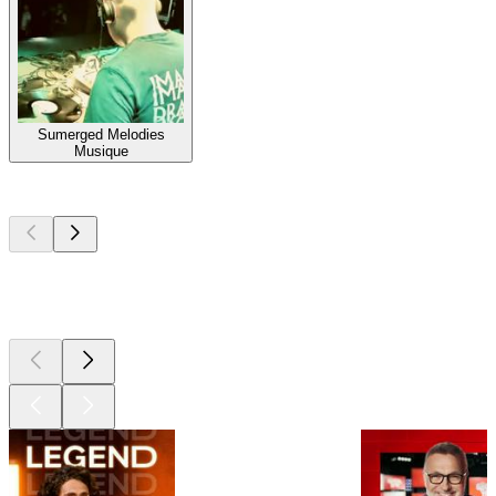
Sumerged Melodies
Musique
Les meilleurs
podcasts
Les meilleurs
podcasts
Les meilleurs
podcasts