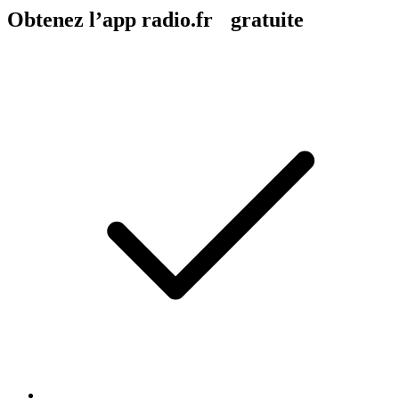
Obtenez l’app radio.fr gratuite