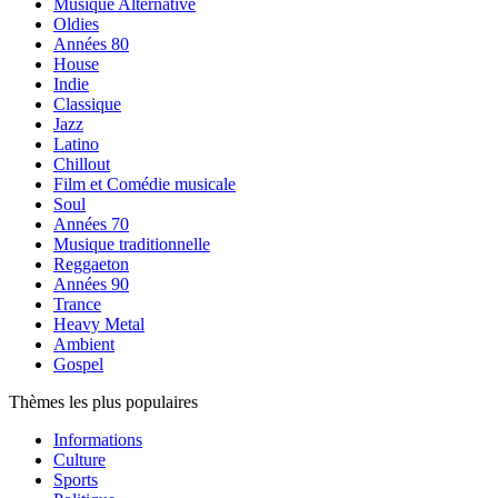
Musique Alternative
Oldies
Années 80
House
Indie
Classique
Jazz
Latino
Chillout
Film et Comédie musicale
Soul
Années 70
Musique traditionnelle
Reggaeton
Années 90
Trance
Heavy Metal
Ambient
Gospel
Thèmes les plus populaires
Informations
Culture
Sports