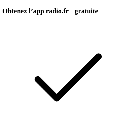
Obtenez l’app radio.fr gratuite