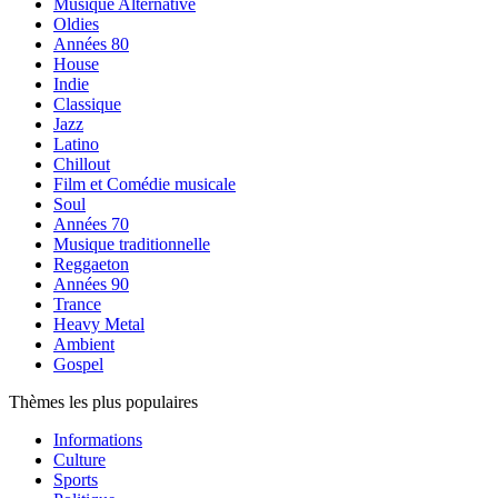
Musique Alternative
Oldies
Années 80
House
Indie
Classique
Jazz
Latino
Chillout
Film et Comédie musicale
Soul
Années 70
Musique traditionnelle
Reggaeton
Années 90
Trance
Heavy Metal
Ambient
Gospel
Thèmes les plus populaires
Informations
Culture
Sports