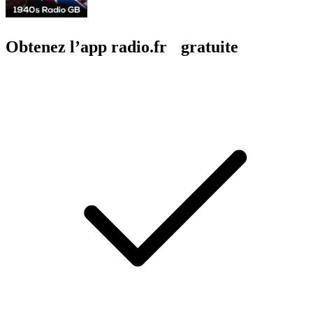
Obtenez l’app radio.fr gratuite