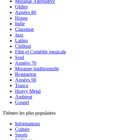
Musique Alternative
Oldies
Années 80
House
Indie
Classique
Jazz
Latino
Chillout
Film et Comédie musicale
Soul
Années 70
Musique traditionnelle
Reggaeton
Années 90
Trance
Heavy Metal
Ambient
Gospel
Thèmes les plus populaires
Informations
Culture
Sports