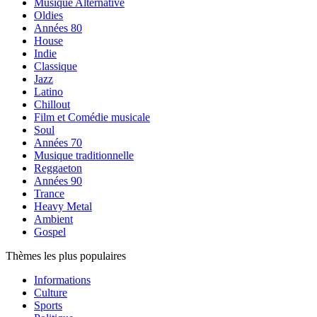
Musique Alternative
Oldies
Années 80
House
Indie
Classique
Jazz
Latino
Chillout
Film et Comédie musicale
Soul
Années 70
Musique traditionnelle
Reggaeton
Années 90
Trance
Heavy Metal
Ambient
Gospel
Thèmes les plus populaires
Informations
Culture
Sports