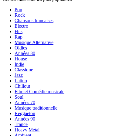
Pop
Rock
Chansons françaises
Electro
Hits
Rap
Musique Alternative
Oldies
Années 80
House
Indie
Classique
Jazz
Latino
Chillout
Film et Comédie musicale
Soul
Années 70
Musique traditionnelle
Reggaeton
Années 90
Trance
Heavy Metal
Ambient