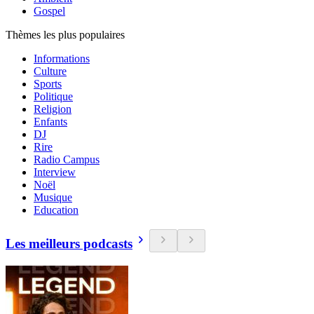
Gospel
Thèmes les plus populaires
Informations
Culture
Sports
Politique
Religion
Enfants
DJ
Rire
Radio Campus
Interview
Noël
Musique
Education
Les meilleurs podcasts