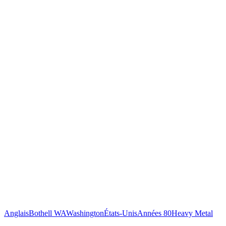
Anglais
Bothell WA
Washington
États-Unis
Années 80
Heavy Metal