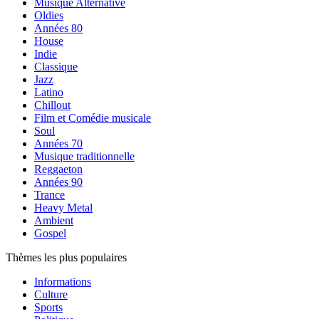
Musique Alternative
Oldies
Années 80
House
Indie
Classique
Jazz
Latino
Chillout
Film et Comédie musicale
Soul
Années 70
Musique traditionnelle
Reggaeton
Années 90
Trance
Heavy Metal
Ambient
Gospel
Thèmes les plus populaires
Informations
Culture
Sports