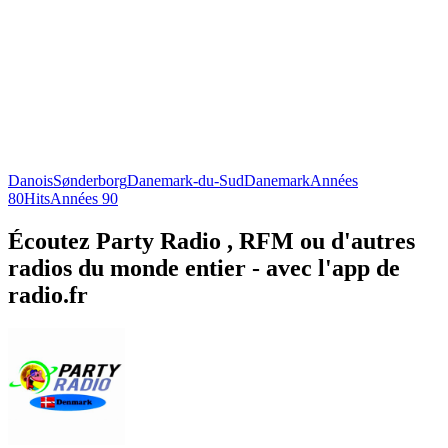
Danois
Sønderborg
Danemark-du-Sud
Danemark
Années
80
Hits
Années 90
Écoutez Party Radio , RFM ou d'autres
radios du monde entier - avec l'app de
radio.fr