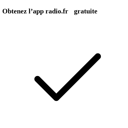
Obtenez l’app radio.fr gratuite