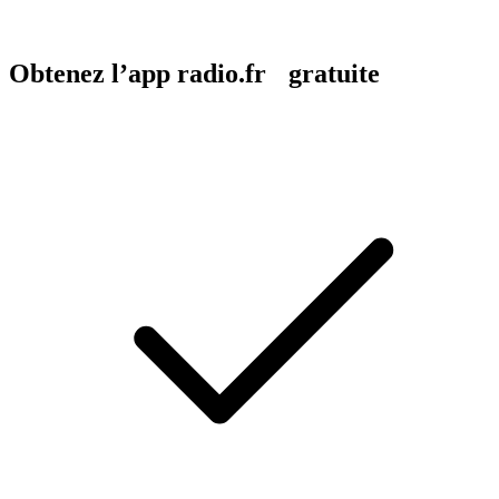
Obtenez l’app radio.fr gratuite