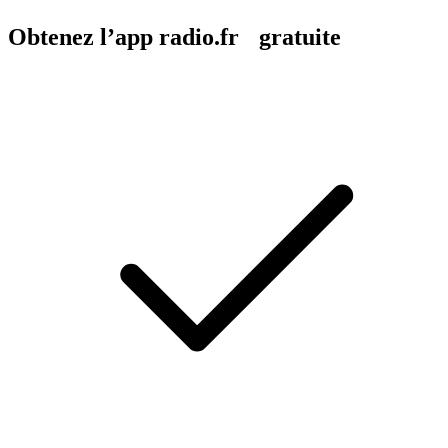
Obtenez l’app radio.fr gratuite