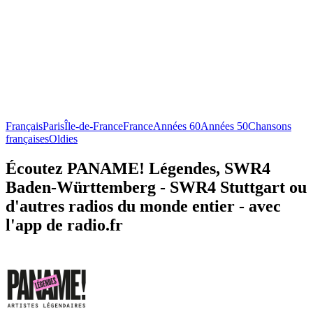
Français
Paris
Île-de-France
France
Années 60
Années 50
Chansons
françaises
Oldies
Écoutez PANAME! Légendes, SWR4
Baden-Württemberg - SWR4 Stuttgart ou
d'autres radios du monde entier - avec
l'app de radio.fr