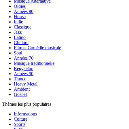
Musique Alternative
Oldies
Années 80
House
Indie
Classique
Jazz
Latino
Chillout
Film et Comédie musicale
Soul
Années 70
Musique traditionnelle
Reggaeton
Années 90
Trance
Heavy Metal
Ambient
Gospel
Thèmes les plus populaires
Informations
Culture
Sports