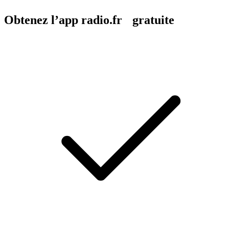
Obtenez l’app radio.fr gratuite