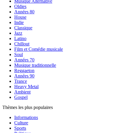
Musique Alternative
Oldies
Années 80
House
Indie
Classique
Jazz
Latino
Chillout
Film et Comédie musicale
Soul
Années 70
Musique traditionnelle
Reggaeton
Années 90
Trance
Heavy Metal
Ambient
Gospel
Thèmes les plus populaires
Informations
Culture
Sports