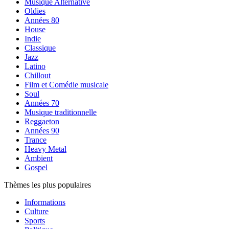
Musique Alternative
Oldies
Années 80
House
Indie
Classique
Jazz
Latino
Chillout
Film et Comédie musicale
Soul
Années 70
Musique traditionnelle
Reggaeton
Années 90
Trance
Heavy Metal
Ambient
Gospel
Thèmes les plus populaires
Informations
Culture
Sports