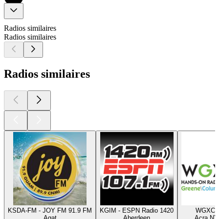
Radios similaires
Radios similaires
Radios similaires
KSDA-FM - JOY FM 91.9 FM
KGIM - ESPN Radio 1420
WGXC 9
Agat
Aberdeen
Acra NY