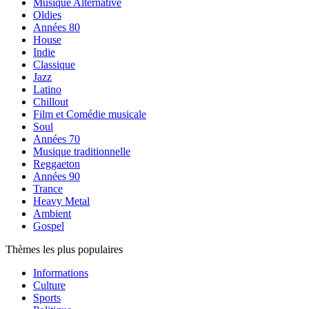
Musique Alternative
Oldies
Années 80
House
Indie
Classique
Jazz
Latino
Chillout
Film et Comédie musicale
Soul
Années 70
Musique traditionnelle
Reggaeton
Années 90
Trance
Heavy Metal
Ambient
Gospel
Thèmes les plus populaires
Informations
Culture
Sports