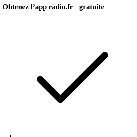
Obtenez l’app radio.fr gratuite