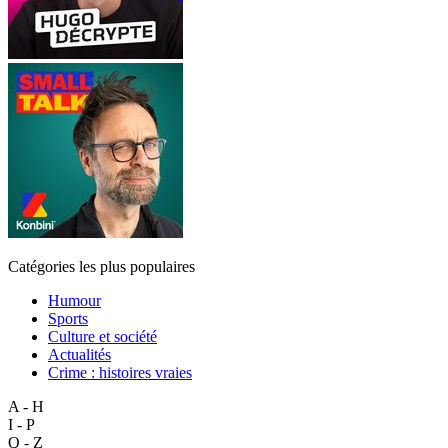
Catégories les plus populaires
Humour
Sports
Culture et société
Actualités
Crime : histoires vraies
A - H
I - P
Q - Z