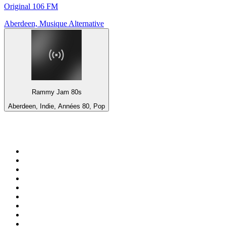
Original 106 FM
Aberdeen, Musique Alternative
Rammy Jam 80s
Aberdeen, Indie, Années 80, Pop
Top 100 sur
radio.fr
1
.
RMC Info Talk Sport
2
.
RTL
3
.
France Info
4
.
Europe 1
5
.
France Inter
6
.
Radio FREE DOM
7
.
NOSTALGIE
8
.
Tropiques FM
9
.
CHERIE FM