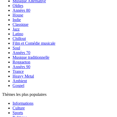
Musique Alternative
Oldies
Années 80
House
Indie
Classique
Jazz
Latino
Chillout
Film et Comédie musicale
Soul
Années 70
Musique traditionnelle
Reggaeton
Années 90
Trance
Heavy Metal
Ambient
Gospel
Thèmes les plus populaires
Informations
Culture
Sports