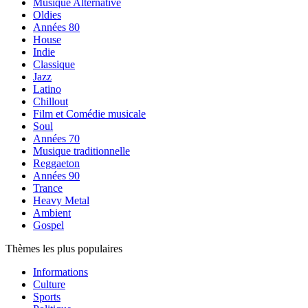
Musique Alternative
Oldies
Années 80
House
Indie
Classique
Jazz
Latino
Chillout
Film et Comédie musicale
Soul
Années 70
Musique traditionnelle
Reggaeton
Années 90
Trance
Heavy Metal
Ambient
Gospel
Thèmes les plus populaires
Informations
Culture
Sports