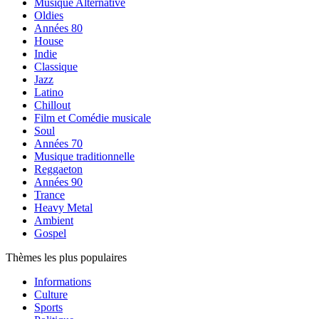
Musique Alternative
Oldies
Années 80
House
Indie
Classique
Jazz
Latino
Chillout
Film et Comédie musicale
Soul
Années 70
Musique traditionnelle
Reggaeton
Années 90
Trance
Heavy Metal
Ambient
Gospel
Thèmes les plus populaires
Informations
Culture
Sports