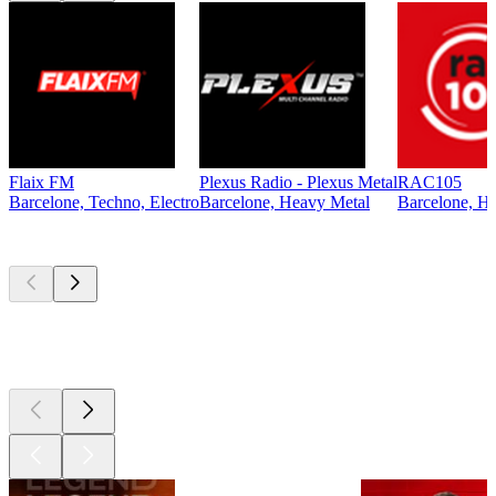
Flaix FM
Plexus Radio - Plexus Metal
RAC105
Barcelone, Techno, Electro
Barcelone, Heavy Metal
Barcelone, Hi
Les meilleurs
podcasts
Les meilleurs
podcasts
Les meilleurs
podcasts