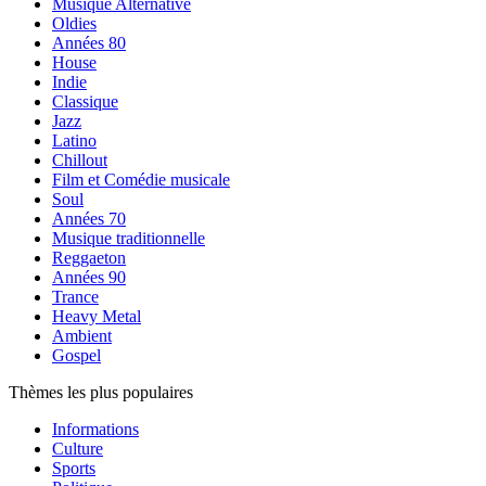
Musique Alternative
Oldies
Années 80
House
Indie
Classique
Jazz
Latino
Chillout
Film et Comédie musicale
Soul
Années 70
Musique traditionnelle
Reggaeton
Années 90
Trance
Heavy Metal
Ambient
Gospel
Thèmes les plus populaires
Informations
Culture
Sports